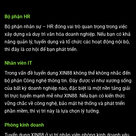
Bộ phận HR
Bộ phận nhân sự – HR đóng vai trò quan trọng trong việc
xây dựng và duy trì văn hóa doanh nghiệp. Nếu bạn có khả
năng quản lý, tuyển dụng và tổ chức các hoạt động nội bộ,
thì đây là cơ hội để bạn phát triển.
Nhân viên IT
Trong vấn đề tuyển dụng XIN88 không thể không nhắc đến
bộ phận Công nghệ thông tin. Đây được ví như xương sống
của bất kỳ doanh nghiệp nào, đặc biệt là một nền tảng giải
trí trực tuyến mạnh mẽ như XIN88. Nếu bạn có kiến thức
vững chắc về công nghệ, bảo mật hệ thống và phát triển
phần mềm, thì vị trí này là lựa chọn lý tưởng.
Phòng kinh doanh
Tuyển dụng XIN88 ở vị trí nhân viên phòng kinh doanh yêu