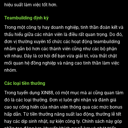
hiệu suất làm việc tốt hơn.
Teambuilding định kỳ
Trong một công ty hay doanh nghiệp, tinh thần đoàn kết và
thấu hiểu giữa các nhân viên là điều rất quan trọng. Do đó,
đơn vị thường xuyên tổ chức các hoạt động teambuilding
nhằm gắn bó hơn các thành viên cũng như các bộ phận
với nhau. Đây là cơ hội để bạn vừa giải trí, vừa thắt chặt
mối quan hệ đồng nghiệp và nâng cao tinh thần làm việc
nhóm.
Các loại tiền thưởng
Trong tuyển dụng XIN88, có một mục mà ai cũng quan tâm
đó là các loại thưởng. Đơn vị luôn ghi nhận và đánh giá
cao sự cống hiến của nhân viên thông qua các mức bonus
hấp dẫn. Từ tiền thưởng năng suất lao động, thưởng lễ tết
hay các dịp sinh nhật, sự kiện công ty. Chính sách này góp