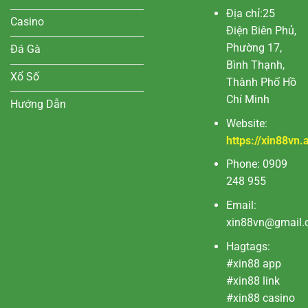
Địa chỉ:25
Casino
Điện Biên Phủ,
Phường 17,
Đá Gà
Bình Thạnh,
Xổ Số
Thành Phố Hồ
Chí Minh
Hướng Dẫn
Website:
https://xin88vn.
Phone: 0909
248 955
Email:
xin88vn
@gmail.
Hagtags:
#xin88 app
#xin88 link
#xin88 casino