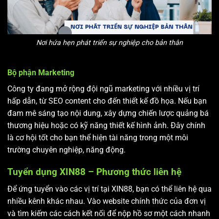
Nơi hứa hẹn phát triển sự nghiệp cho bản thân
Bộ phận Marketing
Công ty đang mở rộng đội ngũ marketing với nhiều vị trí
hấp dẫn, từ SEO content cho đến thiết kế đồ họa. Nếu bạn
đam mê sáng tạo nội dung, xây dựng chiến lược quảng bá
thương hiệu hoặc có kỹ năng thiết kế hình ảnh. Đây chính
là cơ hội tốt cho bạn thể hiện tài năng trong một môi
trường chuyên nghiệp, năng động.
Tuyển dụng XIN88 – Phương thức liên hệ
Để ứng tuyển vào các vị trí tại XIN88, bạn có thể liên hệ qua
nhiều kênh khác nhau. Vào website chính thức của đơn vị
và tìm kiếm các cách kết nối để nộp hồ sơ một cách nhanh