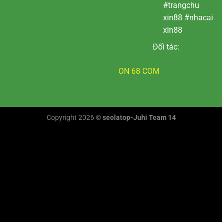
#trangchu
xin88 #nhacai
xin88
Đối tác:
ON 68 COM
Copyright 2026 ©
seolatop-Juhi Team 14