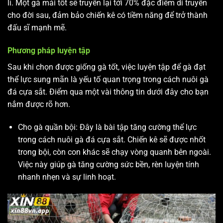
lì. Một gà mái tốt sẽ truyền lại tới 70% đặc điểm di truyền
cho đời sau, đảm bảo chiến kê có tiềm năng để trở thành
đấu sĩ mạnh mẽ.
Phương pháp luyện tập
Sau khi chọn được giống gà tốt, việc luyện tập để gà đạt
thể lực sung mãn là yếu tố quan trọng trong cách nuôi gà
đá cựa sắt. Điểm qua một vài thông tin dưới đây cho bạn
nắm được rõ hơn.
Cho gà quần bội: Đây là bài tập tăng cường thể lực
trong cách nuôi gà đá cựa sắt. Chiến kê sẽ được nhốt
trong bội, còn con khác sẽ chạy vòng quanh bên ngoài.
Việc này giúp gà tăng cường sức bền, rèn luyện tính
nhanh nhẹn và sự linh hoạt.