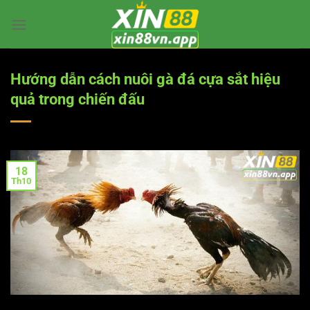
Bỏ
qua
nội
dung
Hướng dẫn cách nuôi gà đá cựa sắt hiệu
quả trong chiến đấu
18
Th10