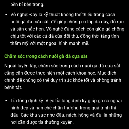
bền bỉ bên trong.
Vô nghệ: Đây là kỹ thuật không thể thiếu trong cách
nuôi gà đá cựa sắt để giúp chúng có lớp da dày, đỏ rực
và săn chắc hơn. Vô nghệ đúng cách còn giúp gà chống
chịu tốt với các cú đá của đối thủ, đồng thời tăng tính
thẩm mỹ với một ngoại hình mạnh mẽ.
Chăm sóc trong cách nuôi gà đá cựa sắt
Ngoài luyện tập, chăm sóc trong cách nuôi gà đá cựa sắt
cũng cần được thực hiện một cách khoa học. Mục đích
chính để chúng có thể duy trì sức khỏe tốt và phòng tránh
bệnh tật.
Tỉa lông định kỳ: Việc tỉa lông định kỳ giúp gà có ngoại
hình đẹp và hạn chế chấn thương trong quá trình thi
đấu. Các khu vực như đầu, nách, hông và đùi là những
nơi cần được tỉa thường xuyên.