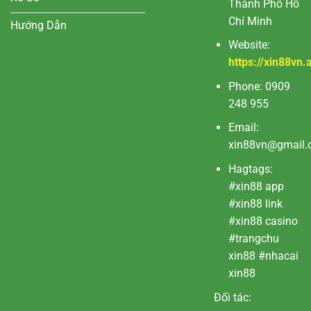
Thành Phố Hồ
Chí Minh
Hướng Dẫn
Website:
https://xin88vn.
Phone: 0909
248 955
Email:
xin88vn
@gmail.
Hagtags:
#xin88 app
#xin88 link
#xin88 casino
#trangchu
xin88 #nhacai
xin88
Đối tác: