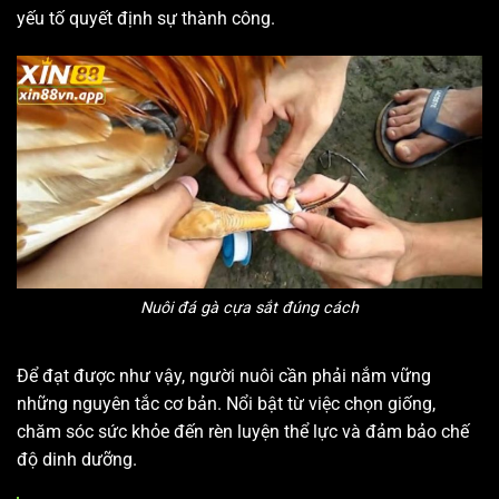
yếu tố quyết định sự thành công.
Nuôi đá gà cựa sắt đúng cách
Để đạt được như vậy, người nuôi cần phải nắm vững
những nguyên tắc cơ bản. Nổi bật từ việc chọn giống,
chăm sóc sức khỏe đến rèn luyện thể lực và đảm bảo chế
độ dinh dưỡng.