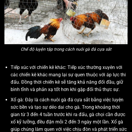
Chế độ luyện tập trong cách nuôi gà đá cựa sắt
Tiếp xúc với chiến kê khác: Tiếp xúc thường xuyên với
các chiến kê khác mang lại sự quen thuộc với áp lực thi
đấu. Đồng thời chiến kê sẽ tăng khả năng đối đầu, giữ
bình tĩnh và phản xạ tốt hơn khi gặp đối thủ thực sự.
Xổ gà: Đây là cách nuôi gà đá cựa sắt bằng việc luyện
sức bền và tạo sự dẻo dai cho gà. Trong khoảng thời
gian từ 3 đến 4 tuần trước khi ra đấu, gà chọi cần được
xổ kỹ lưỡng, đều đặn mỗi 2 đến 3 ngày một lần. Xổ gà
giúp chúng làm quen với việc chịu đòn và phát triển sức