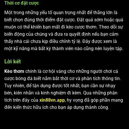
Thời cơ đặt cược
Một trong những yếu tố quan trọng nhất để thắng lớn là
biết chọn đúng thời điểm đặt cược. Đặt quá sớm hoặc quá
muộn có thể khiến bạn mất đi kèo cược thơm. Theo dõi sự
biến động của chúng và đưa ra quyết định nếu bạn cảm
thấy nhà cái chưa kịp điều chỉnh tỷ lệ. Đây được xem là
một kỹ năng mà bất kỳ thành viên nào cũng nên luyện tập.
Lời kết
Kèo thơm
chính là cơ hội vàng cho những người chơi cá
cược bóng đá biết nắm bắt thời cơ và phân tích thông tin.
Tuy nhiên, để tận dụng được tốt nhất, bạn cần sự nhạy
bén, kiên nhẫn và kinh nghiệm đi kèm. Qua những phân
tích trên đây của
xin88vn.app
, hy vọng đã góp phần mang
đến kiến thức hữu ích cho bạn áp dụng thành công.