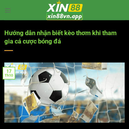
Bỏ
qua
nội
dung
Hướng dẫn nhận biết kèo thơm khi tham
gia cá cược bóng đá
17
Th10