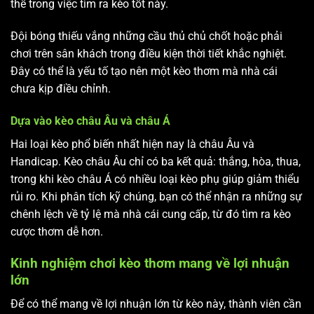
thế trong việc tìm ra kèo tốt này.
Đội bóng thiếu vắng những cầu thủ chủ chốt hoặc phải
chơi trên sân khách trong điều kiện thời tiết khắc nghiệt.
Đây có thể là yếu tố tạo nên một kèo thơm mà nhà cái
chưa kịp điều chỉnh.
Dựa vào kèo châu Âu và châu Á
Hai loại kèo phổ biến nhất hiện nay là châu Âu và
Handicap. Kèo châu Âu chỉ có ba kết quả: thắng, hòa, thua,
trong khi kèo châu Á có nhiều loại kèo phụ giúp giảm thiểu
rủi ro. Khi phân tích kỹ chúng, bạn có thể nhận ra những sự
chênh lệch về tỷ lệ mà nhà cái cung cấp, từ đó tìm ra kèo
cược thơm dễ hơn.
Kinh nghiệm chơi kèo thơm mang về lợi nhuận
lớn
Để có thể mang về lợi nhuận lớn từ kèo này, thành viên cần