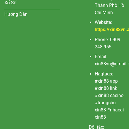
Xổ Số
Thành Phố Hồ
Chí Minh
Hướng Dẫn
Website:
https://xin88vn.
Phone: 0909
248 955
Email:
xin88vn
@gmail.
Hagtags:
#xin88 app
#xin88 link
#xin88 casino
#trangchu
xin88 #nhacai
xin88
Đối tác: