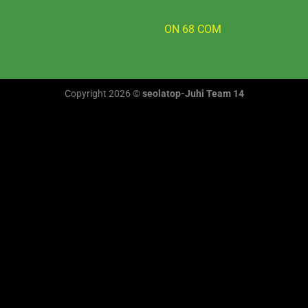
ON 68 COM
Copyright 2026 ©
seolatop-Juhi Team 14